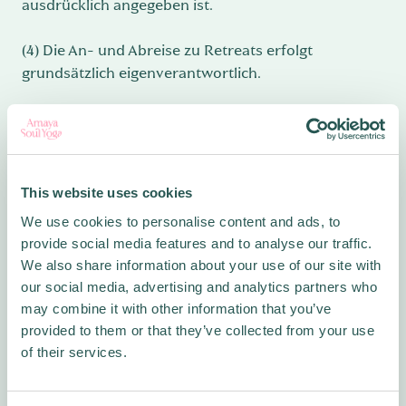
ausdrücklich angegeben ist.
(4) Die An- und Abreise zu Retreats erfolgt
grundsätzlich eigenverantwortlich.
(5) Bei höherer Gewalt, behördlichen Anordnungen,
Krankheit der Lehrperson oder sonstigen
unvorhersehbaren Umständen kann die Anbieterin
Veranstaltungen absagen, verschieben oder
This website uses cookies
Änderungen vornehmen.
We use cookies to personalise content and ads, to
provide social media features and to analyse our traffic.
§8 Stornierung durch Kunde
We also share information about your use of our site with
our social media, advertising and analytics partners who
(1) Eine Stornierung muss schriftlich per E-Mail
may combine it with other information that you’ve
erfolgen.
provided to them or that they’ve collected from your use
of their services.
(2) Für reguläre Kurse und Workshops gelten
folgende Stornierungsbedingungen:bis 14 Tage vor